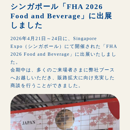
シンガポール「FHA 2026
トップページ
Food and Beverage」に出展
しました
Exports
2026年4月21日～24日に、Singapore
Imports
Expo（シンガポール）にて開催された「FHA
2026 Food and Beverage」に出展いたしまし
Private Brand Products
た。
会期中は、多くのご来場者さまに弊社ブース
Company Information
へお越しいただき、販路拡大に向け充実した
商談を行うことができました。
News
Recruitment