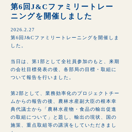
第6回J&Cファミリートレー
ニングを開催しました
2026.2.27
第6回J&Cファミリートレーニングを開催しま
した。
トップページ
当日は、第1部として全社員参加のもと、来期
輸出業務
の会社目標発表の後、各部局の目標・取組に
ついて報告を行いました。
輸入業務
第2部として、業務効率化のプロジェクトチー
PB商品
ムからの報告の後、農林水産副大臣の根本幸
典代議士から「農林水産物・食品の輸出促進
の取組について」と題し、輸出の現状、国の
企業情報
施策、重点取組等の講演をしていただきまし